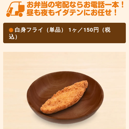
白身フライ（単品） 1ヶ／150円（税
込）