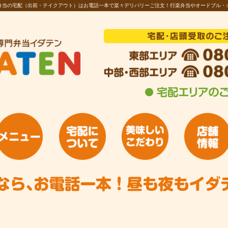
お弁当の宅配（出前・テイクアウト）はお電話一本で楽々デリバリーご注文！行楽弁当やオードブル・