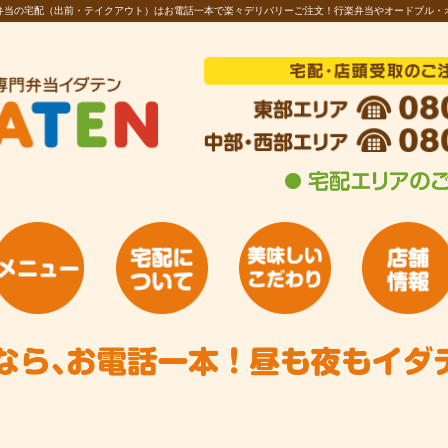
お弁当の宅配（出前・テイクアウト）はお電話一本で楽々デリバリーご注文！行楽弁当やオードブル・