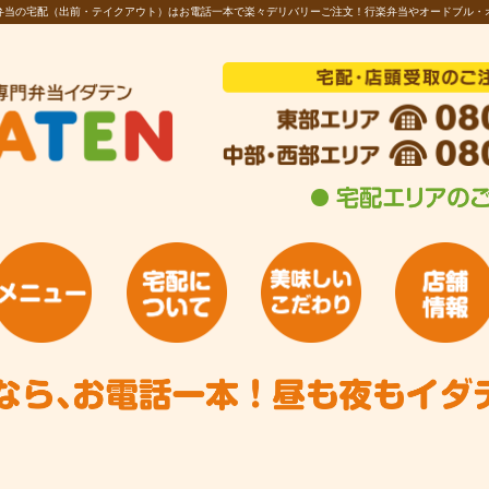
お弁当の宅配（出前・テイクアウト）はお電話一本で楽々デリバリーご注文！行楽弁当やオードブル・