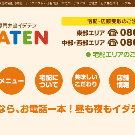
お弁当の宅配（出前・テイクアウト）はお電話一本で楽々デリバリーご注文！行楽弁当やオードブル・