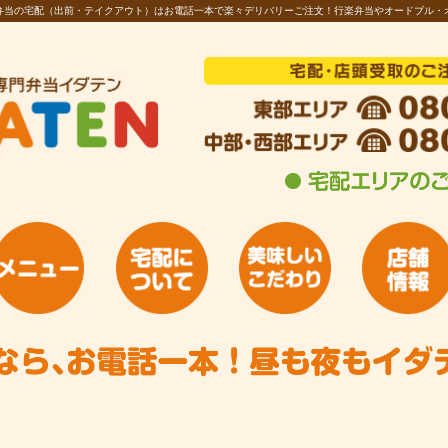
お弁当の宅配（出前・テイクアウト）はお電話一本で楽々デリバリーご注文！行楽弁当やオードブル・