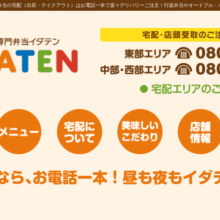
お弁当の宅配（出前・テイクアウト）はお電話一本で楽々デリバリーご注文！行楽弁当やオードブル・