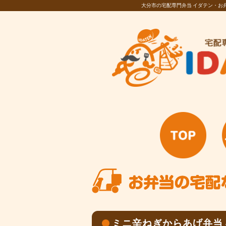
大分市の宅配専門弁当 イダテン・
ミニ辛ねぎからあげ弁当 