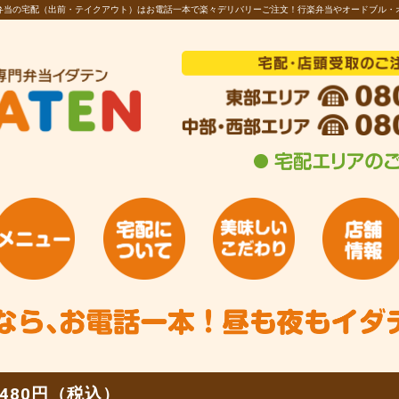
お弁当の宅配（出前・テイクアウト）はお電話一本で楽々デリバリーご注文！行楽弁当やオードブル・
480円（税込）