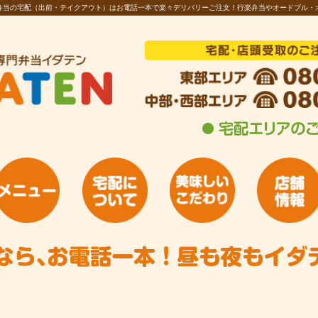
お弁当の宅配（出前・テイクアウト）はお電話一本で楽々デリバリーご注文！行楽弁当やオードブル・