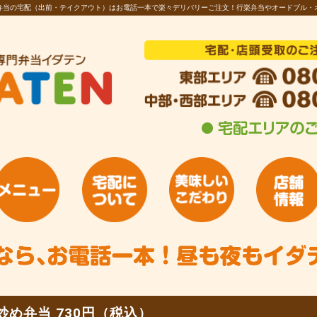
お弁当の宅配（出前・テイクアウト）はお電話一本で楽々デリバリーご注文！行楽弁当やオードブル・
め弁当 730円（税込）