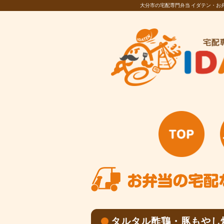
大分市の宅配専門弁当 イダテン・
タルタル酢鶏・豚もやし炒