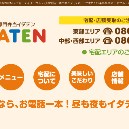
お弁当の宅配（出前・テイクアウト）はお電話一本で楽々デリバリーご注文！行楽弁当やオードブル・