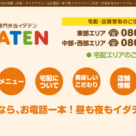
お弁当の宅配（出前・テイクアウト）はお電話一本で楽々デリバリーご注文！行楽弁当やオードブル・