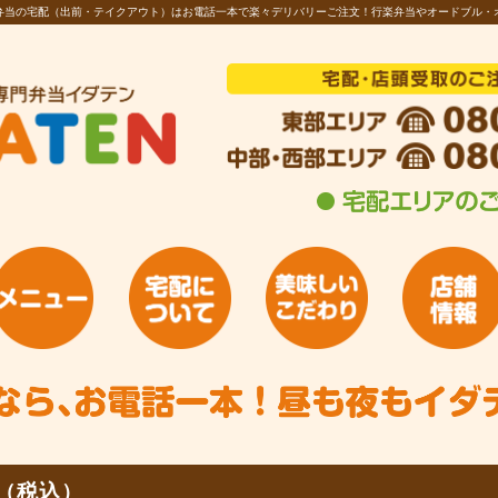
お弁当の宅配（出前・テイクアウト）はお電話一本で楽々デリバリーご注文！行楽弁当やオードブル・
円（税込）