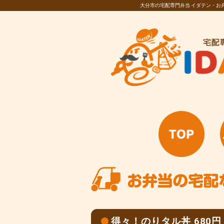
大分市の宅配専門弁当 イダテン・
得々！のりタル丼 680