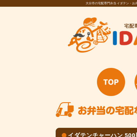
大分市の宅配専門弁当 イダテン・
イダテンチャーハン 50