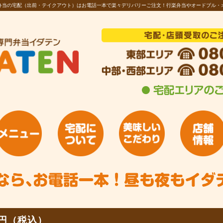
お弁当の宅配（出前・テイクアウト）はお電話一本で楽々デリバリーご注文！行楽弁当やオードブル・
0円（税込）