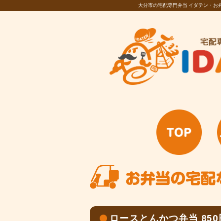
大分市の宅配専門弁当 イダテン・
ロースとんかつ弁当 85