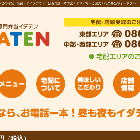
お弁当の宅配（出前・テイクアウト）はお電話一本で楽々デリバリーご注文！行楽弁当やオードブル・
0円（税込）