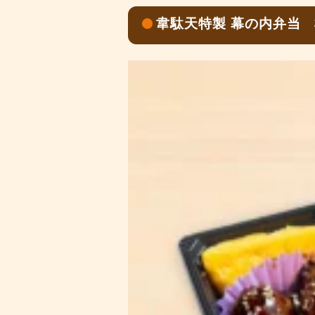
韋駄天特製 幕の内弁当 桜