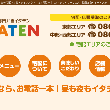
お弁当の宅配（出前・テイクアウト）はお電話一本で楽々デリバリーご注文！行楽弁当やオードブル・