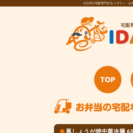
大分市の宅配専門弁当 イダテン・
豚しょうが焼中華冷麺 6