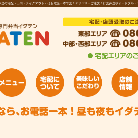
お弁当の宅配（出前・テイクアウト）はお電話一本で楽々デリバリーご注文！行楽弁当やオードブル・