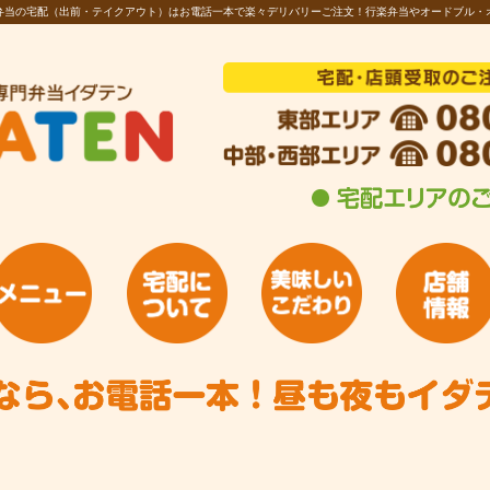
お弁当の宅配（出前・テイクアウト）はお電話一本で楽々デリバリーご注文！行楽弁当やオードブル・