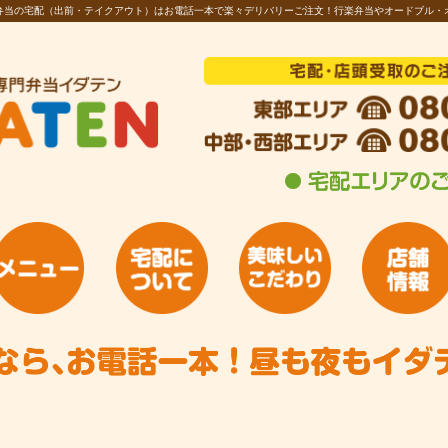
お弁当の宅配（出前・テイクアウト）はお電話一本で楽々デリバリーご注文！行楽弁当やオードブル・