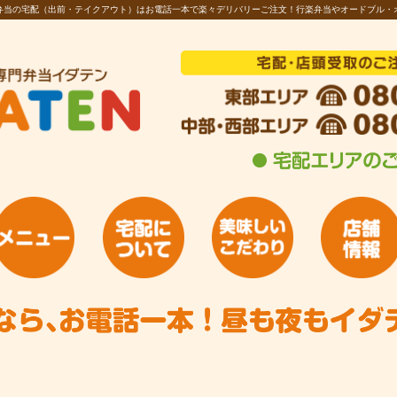
お弁当の宅配（出前・テイクアウト）はお電話一本で楽々デリバリーご注文！行楽弁当やオードブル・